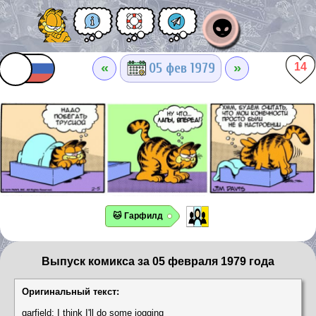
👽
«
»
05 фев 1979
14
🐱 Гарфилд
Выпуск комикса за 05 февраля 1979 года
Оригинальный текст:
garfield: I think I'll do some jogging