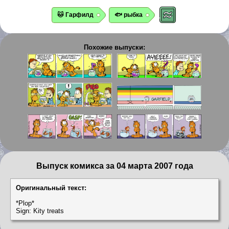
🐱 Гарфилд
🐟 рыбка
Похожие выпуски:
Выпуск комикса за 04 марта 2007 года
Оригинальный текст:
*Plop*
Sign: Kity treats