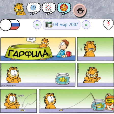
⛄
«
»
04 мар 2007
5