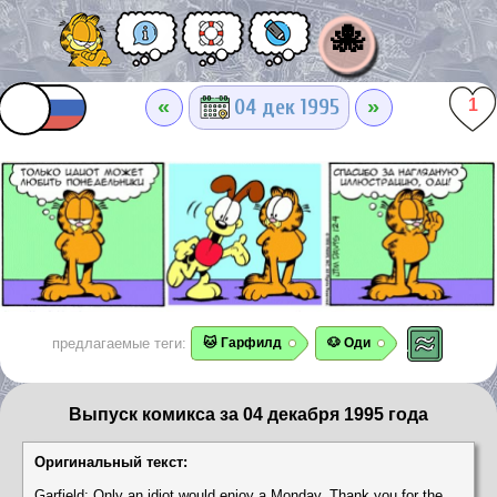
🐙
«
»
04 дек 1995
1
предлагаемые теги:
🐱 Гарфилд
🐶 Оди
Выпуск комикса за 04 декабря 1995 года
Оригинальный текст:
Garfield: Only an idiot would enjoy a Monday. Thank you for the