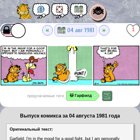
🐞
«
»
04 авг 1981
1
предлагаемые теги:
🐱 Гарфилд
Выпуск комикса за 04 августа 1981 года
Оригинальный текст:
Garfield: I'm in the mood for a good fight, but I am personally