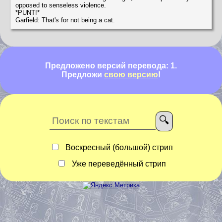
opposed to senseless violence.
*PUNT!*
Garfield: That's for not being a cat.
Предложено версий перевода: 1.
Предложи
свою версию
!
Воскресный (большой) стрип
Уже переведённый стрип