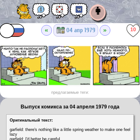
👩
«
»
04 апр 1979
10
предлагаемые теги:
Выпуск комикса за 04 апреля 1979 года
Оригинальный текст:
garfield: there's nothing like a little spring weather to make one feel
lazy
garfield: I'd better be careful