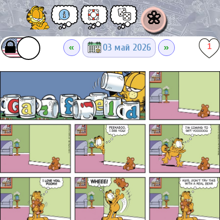
🌼
«
»
03 май 2026
1