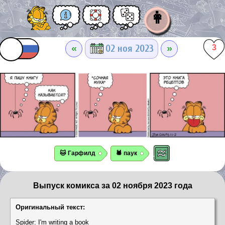
👩
«
»
02 ноя 2023
3
🐱 Гарфилд
🕷️ паук
Выпуск комикса за 02 ноября 2023 года
Оригинальный текст:
Spider: I'm writing a book