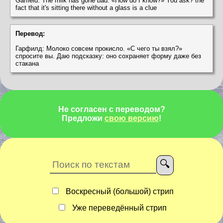
Garfield: The milk has gone bad. «How do I know?» You ask? the
fact that it's sitting there without a glass is a clue
Перевод:
Гарфилд: Молоко совсем прокисло. «С чего ты взял?»
спросите вы. Даю подсказку: оно сохраняет форму даже без
стакана
Не согласен с переводом?
Предложи
свою версию
!
Воскресный (большой) стрип
Уже переведённый стрип