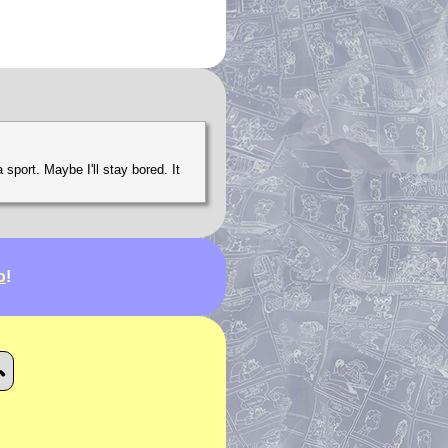
 sport. Maybe I'll stay bored. It
ю
!