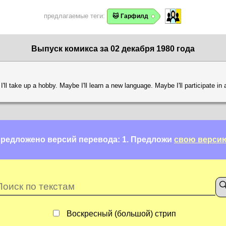
предлагаемые теги:
🐱 Гарфилд
Выпуск комикса за 02 декабря 1980 года
ll take up a hobby. Maybe I'll learn a new language. Maybe I'll participate in a
редложено версий перевода: 1.
Предложи
свою верси
Воскресный (большой) стрип