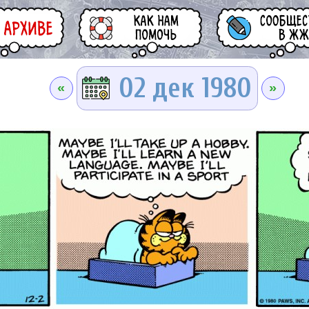
02 дек 1980
«
»