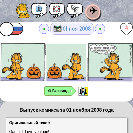
✈
«
»
01 ноя 2008
4
🐱 Гарфилд
Выпуск комикса за 01 ноября 2008 года
Оригинальный текст:
Garfield: Love your pie!