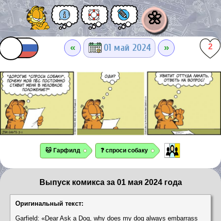
🌼
«
»
01 май 2024
2
🐱 Гарфилд
❓ спроси собаку
Выпуск комикса за 01 мая 2024 года
Оригинальный текст:
Garfield: «Dear Ask a Dog, why does my dog always embarrass