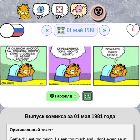
😵
«
»
01 май 1981
6
🐱 Гарфилд
Выпуск комикса за 01 мая 1981 года
Оригинальный текст:
Garfield: I eat too much, I sleep too much and I don't exercise at